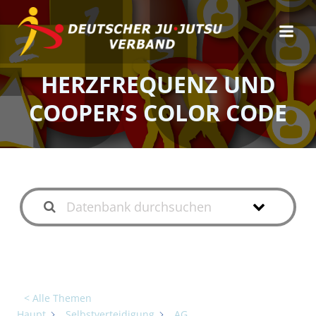
Zum
Inhalt
springen
HERZFREQUENZ UND
COOPER‘S COLOR CODE
< Alle Themen
Haupt
Selbstverteidigung
AG