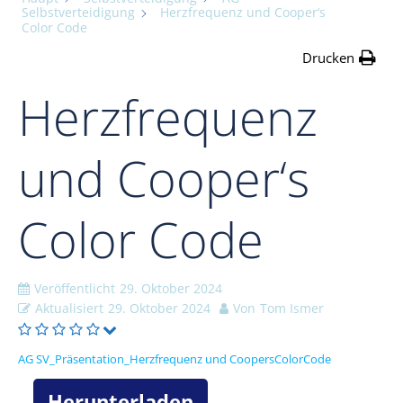
Selbstverteidigung
Herzfrequenz und Cooper‘s
Color Code
Drucken
Herzfrequenz
und Cooper‘s
Color Code
Veröffentlicht
29. Oktober 2024
Aktualisiert
29. Oktober 2024
Von
Tom Ismer
AG SV_Präsentation_Herzfrequenz und CoopersColorCode
Herunterladen