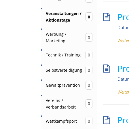
Veranstaltungen /
Pr
0
Aktionstage
Datu
Werbung /
0
Weite
Marketing
Technik / Training
0
Pr
Selbstverteidigung
0
Datu
Gewaltprävention
0
Weite
Vereins-/
0
Verbandsarbeit
Pr
Wettkampfsport
0