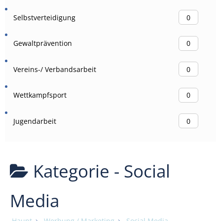
Selbstverteidigung
0
Gewaltprävention
0
Vereins-/ Verbandsarbeit
0
Wettkampfsport
0
Jugendarbeit
0
Kategorie -
Social
Media
Haupt
Werbung / Marketing
Social Media