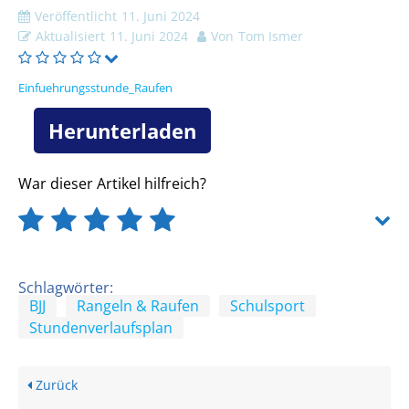
Veröffentlicht
11. Juni 2024
Aktualisiert
11. Juni 2024
Von
Tom Ismer
Einfuehrungsstunde_Raufen
Herunterladen
War dieser Artikel hilfreich?
Schlagwörter:
BJJ
Rangeln & Raufen
Schulsport
Stundenverlaufsplan
Zurück