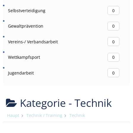
Selbstverteidigung
0
Gewaltprävention
0
Vereins-/ Verbandsarbeit
0
Wettkampfsport
0
Jugendarbeit
0
Kategorie -
Technik
Haupt
Technik / Training
Technik